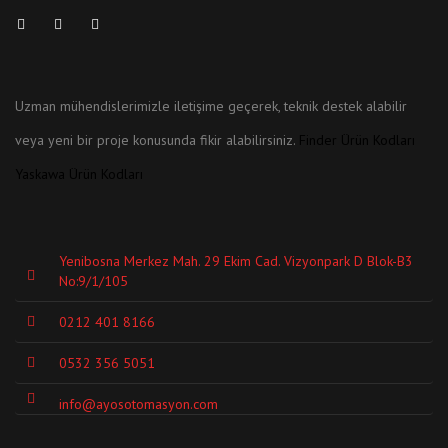
Uzman mühendislerimizle iletişime geçerek, teknik destek alabilir
veya yeni bir proje konusunda fikir alabilirsiniz.
Finder Ürün Kodları
Yaskawa Ürün Kodları
Yenibosna Merkez Mah. 29 Ekim Cad. Vizyonpark D Blok-B3
No:9/1/105
0212 401 8166
0532 356 5051
info@ayosotomasyon.com